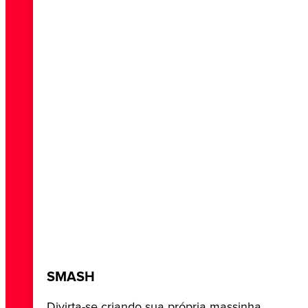
SMASH
Divirta-se criando sua própria massinha