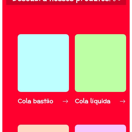
Cola bastão
Cola líquida