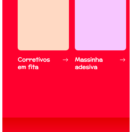
Corretivos
Massinha
em fita
adesiva