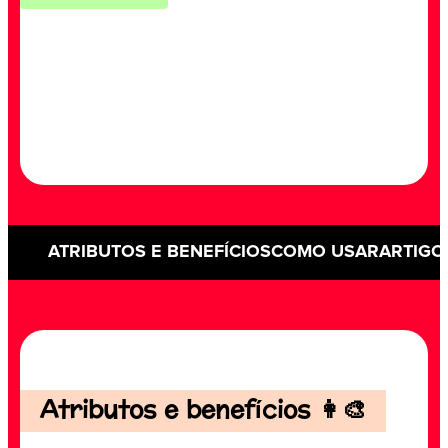
ATRIBUTOS E BENEFÍCIOS
COMO USAR
ARTIGO
Atributos e benefícios 👩‍🎨