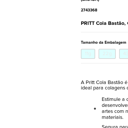
2743368
PRITT Cola Bastão, 
Tamanho da Embalagem
11g
22g
4
A Pritt Cola Bastão é
ideal para colagens 
Estimule a 
desenvolver
artes com n
materiais.
Segura par