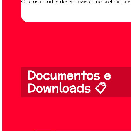
Cole os recortes dos animais como preferir, cr
Documentos e
Downloads 📋