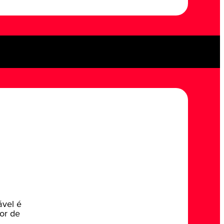
ável é
or de