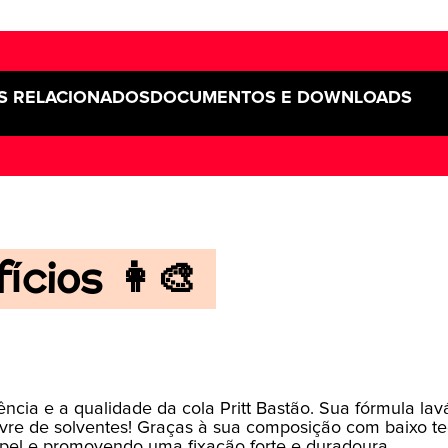
S RELACIONADOS
DOCUMENTOS E DOWNLOADS
cios 👩‍🎨
ência e a qualidade da cola Pritt Bastão. Sua fórmula lav
ivre de solventes! Graças à sua composição com baixo te
papel e promovendo uma fixação forte e duradoura.