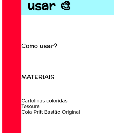
usar 🎨
Como usar?
MATERIAIS
Cartolinas coloridas
Tesoura
Cola Pritt Bastão Original