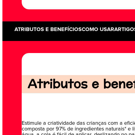
ATRIBUTOS E BENEFÍCIOS
COMO USAR
ARTIGO
Atributos e benefí
Estimule a criatividade das crianças com a efici
composta por 97% de ingredientes naturais* e l
água, a cola é fácil de aplicar, deslizando no 